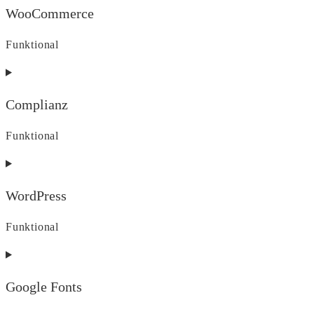
WooCommerce
Funktional
Consent
to
Complianz
service
woocommerce
Funktional
Consent
to
WordPress
service
complianz
Funktional
Consent
to
Google Fonts
service
wordpress