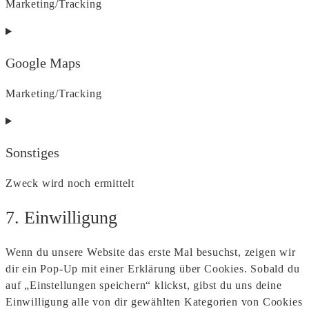
Marketing/Tracking
Consent
to
Google Maps
service
google-
Marketing/Tracking
fonts
Consent
to
Sonstiges
service
google-
Zweck wird noch ermittelt
maps
Consent
7. Einwilligung
to
service
Wenn du unsere Website das erste Mal besuchst, zeigen wir
sonstiges
dir ein Pop-Up mit einer Erklärung über Cookies. Sobald du
auf „Einstellungen speichern“ klickst, gibst du uns deine
Einwilligung alle von dir gewählten Kategorien von Cookies