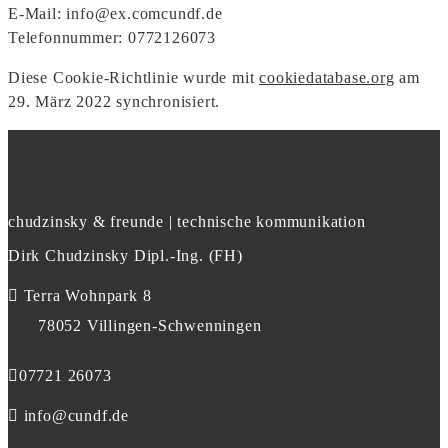
E-Mail:
info@
ex.com
cundf.de
Telefonnummer: 0772126073
Diese Cookie-Richtlinie wurde mit
cookiedatabase.org
am
29. März 2022 synchronisiert.
chudzinsky & freunde | technische kommunikation
Dirk Chudzinsky Dipl.-Ing. (FH)
Terra Wohnpark 8
78052 Villingen-Schwenningen
07721 26073
info@cundf.de